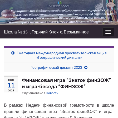
Школа № 15 г. Горячий Ключ, с. Безымянное
Вкл/
выкл
нави
Ежегодная международная просветительская акция
«Географический диктант»
Географический диктант 2023
Финансовая игра “Знаток финЗОЖ”
НОЯ
11
и игра-беседа “ФИНЗОЖ”
2023
Опубликовано в
Новости
В рамках Недели финансовой грамотности в школе
прошли финансовая игра “Знаток финЗОЖ” и игра-
беседа “ФИНЗОЖ” для учащихся 5-9 классов.