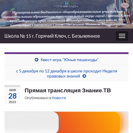
Школа № 15 г. Горячий Ключ, с. Безымянное
Вкл/
выкл
нави
Квест-игра “Юные пешеходы”
с 5 декабря по 12 декабря в школе проходит Неделя
правовых знаний
Прямая трансляция Знание.ТВ
НОЯ
28
Опубликовано в
Новости
2023