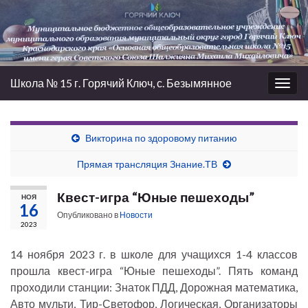
Школа № 15 г. Горячий Ключ, с. Безымянное
Вкл/
выкл
нави
Викторина по здоровому питанию
Прямая трансляция Знание.ТВ
Квест-игра “Юные пешеходы”
НОЯ
16
Опубликовано в
Новости
2023
14 ноября 2023 г. в школе для учащихся 1-4 классов
прошла квест-игра “Юные пешеходы”. Пять команд
проходили станции: Знаток ПДД, Дорожная математика,
Авто мульти, Тир-Светофор, Логическая, Организаторы