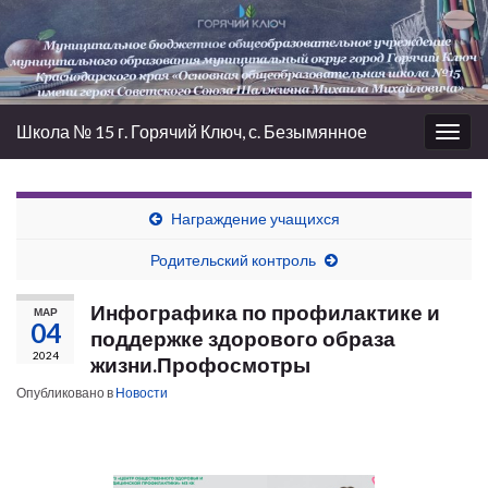
Школа № 15 г. Горячий Ключ, с. Безымянное
Вкл/
выкл
нави
Награждение учащихся
Родительский контроль
Инфографика по профилактике и
МАР
04
поддержке здорового образа
2024
жизни.Профосмотры
Опубликовано в
Новости