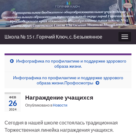
Школа № 15 г. Горячий Ключ, с. Безымянное
Вкл/
выкл
нави
Инфографика по профилактике и поддержке здорового
образа жизни.
Инфографика по профилактике и поддержке здорового
образа жизни.Профосмотры
Награждение учащихся
ФЕВ
26
Опубликовано в
Новости
2024
Сегодня в нашей школе состоялась традиционная
Торжественная линейка награждения учащихся.