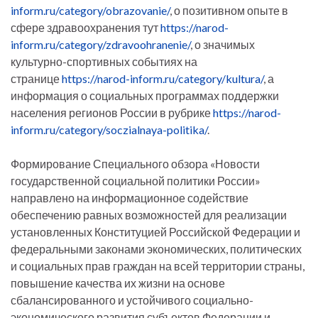
inform.ru/category/obrazovanie/
, о позитивном опыте в
сфере здравоохранения тут
https://narod-
inform.ru/category/zdravoohranenie/
, о значимых
культурно-спортивных событиях на
странице
https://narod-inform.ru/category/kultura/
, а
информация о социальных программах поддержки
населения регионов России в рубрике
https://narod-
inform.ru/category/soczialnaya-politika/
.
Формирование Специального обзора «Новости
государственной социальной политики России»
направлено на информационное содействие
обеспечению равных возможностей для реализации
установленных Конституцией Российской Федерации и
федеральными законами экономических, политических
и социальных прав граждан на всей территории страны,
повышение качества их жизни на основе
сбалансированного и устойчивого социально-
экономического развития субъектов Федерации и