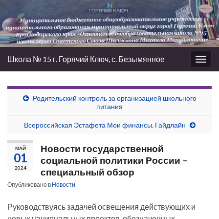
Школа № 15 г. Горячий Ключ, с. Безымянное
Вкл/
выкл
нави
Родительский контроль за организацией школьного
питания
Всероссийская Эстафета Мои финансы. Гайдлайн
Новости государственной
МАЙ
01
социальной политики России –
2024
специальный обзор
Опубликовано в
Новости
Руководствуясь задачей освещения действующих и
новых национальных проектов, обозначенных