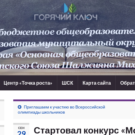
Центр «Точка роста»
ШСК
Карта сайта
Обрат
Приглашаем к участию во Всероссийской
олимпиады школьников
Стартовал конкурс «М
СЕН
29