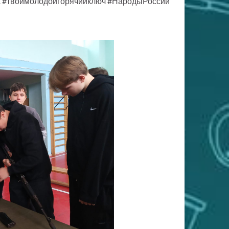
а #твоймолодойгорячийключ #НародыРоссии