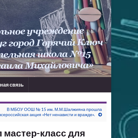
ная связь
В МБОУ ООШ № 15 им. М.М.Шалжияна прошла
всероссийская акция «Нет ненависти и вражде».
 мастер-класс для