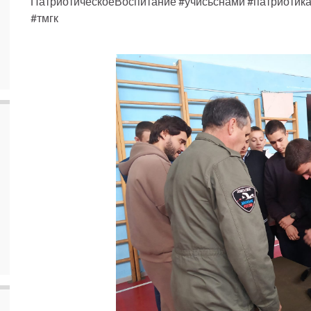
ПатриотическоеВоспитание #учисьснами #патриотик
#тмгк