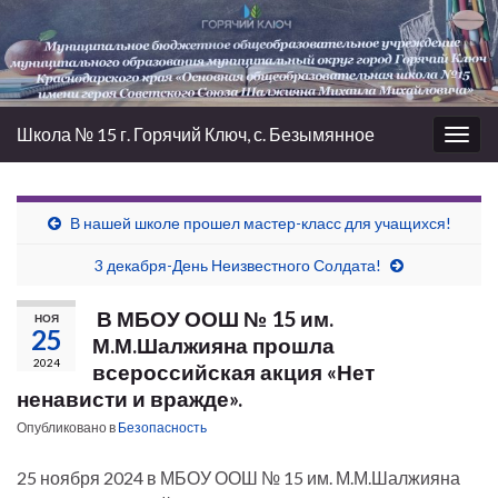
Школа № 15 г. Горячий Ключ, с. Безымянное
Вкл/
выкл
нави
В нашей школе прошел мастер-класс для учащихся!
3 декабря-День Неизвестного Солдата!
В МБОУ ООШ № 15 им.
НОЯ
25
М.М.Шалжияна прошла
2024
всероссийская акция «Нет
ненависти и вражде».
Опубликовано в
Безопасность
25 ноября 2024 в МБОУ ООШ № 15 им. М.М.Шалжияна