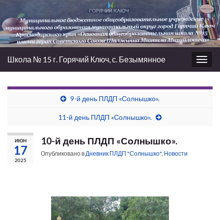
Школа № 15 г. Горячий Ключ, с. Безымянное
Вкл/
выкл
нави
9-й день ПЛДП «Солнышко».
11-й день ПЛДП «Солнышко».
10-й день ПЛДП «Солнышко».
ИЮН
17
Опубликовано в
Дневник ПЛДП "Солнышко"
,
Новости
2025