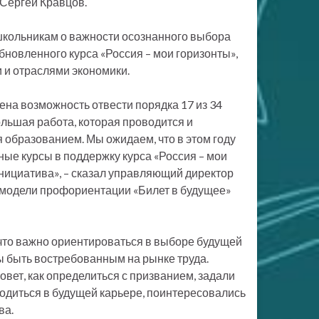
 Сергей Кравцов.
школьникам о важности осознанного выбора
новленного курса «Россия – мои горизонты»,
и отраслями экономики.
ена возможность отвести порядка 17 из 34
ольшая работа, которая проводится и
 образованием. Мы ожидаем, что в этом году
ные курсы в поддержку курса «Россия – мои
нициатива», – сказал управляющий директор
 модели профориентации «Билет в будущее»
 что важно ориентироваться в выборе будущей
ы быть востребованным на рынке труда.
вет, как определиться с призванием, задали
игодиться в будущей карьере, поинтересовались
ва.