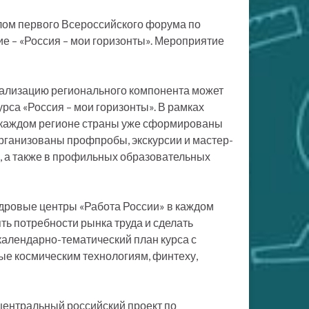
лом первого Всероссийского форума по
е – «Россия – мои горизонты». Мероприятие
реализацию регионального компонента может
урса «Россия – мои горизонты». В рамках
 каждом регионе страны уже сформированы
рганизованы профпробы, экскурсии и мастер-
, а также в профильных образовательных
адровые центры «Работа России» в каждом
ть потребности рынка труда и сделать
календарно-тематический план курса с
е космическим технологиям, финтеху,
центральный российский проект по