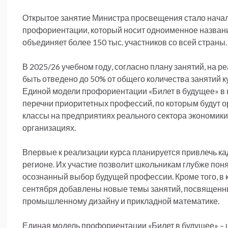
Открытое занятие Министра просвещения стало нача
профориентации, который носит одноименное названи
объединяет более 150 тыс. участников со всей страны.
В 2025/26 учебном году, согласно плану занятий, на 
быть отведено до 50% от общего количества занятий к
Единой модели профориентации «Билет в будущее» в
перечни приоритетных профессий, по которым будут о
классы на предприятиях реального сектора экономики
организациях.
Впервые к реализации курса планируется привлечь к
регионе. Их участие позволит школьникам глубже поня
осознанный выбор будущей профессии. Кроме того, в 
сентября добавлены новые темы занятий, посвященны
промышленному дизайну и прикладной математике.
Единая модель профориентации «Билет в будущее» – 