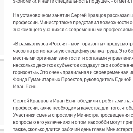
экономики, и найти специальность по душе», – отметил
На установочном занятии Сергей Кравцов рассказал 
профессии. Министр также представил возможности об
знакомящего учащихся с современными профессиями 
«В рамках курса «Россия – мои горизонты» предусмотр
часов на региональную специфику рынка труда. Это б
местными органами занятости, и органами управления
несколько десятков субъектов создадут свои собствен
горизонты». Это очень правильная и своевременная и
Фонда Гуманитарных Проектов, руководитель Единой
Иван Есин.
Сергей Кравцов и Иван Есин обсудили с ребятами, на
профессии, какие необходимы качества для того, чтоб
Участники смены спросили у Министра просвещения со
вопросы о его увлечениях и о том, как хобби могут пр
также, сколько длится рабочий день главы Министерст