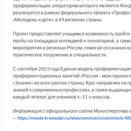
профориентации, оператором которого является Фонд
реализуется в рамках федерального проекта «Професс
«Молодежь и дети», в 89 регионах страны.
Проект предоставляет учащимся возможность пройти
пробы на площадках колледжей и технопарков, а та
мероприятия в регионах России, помогая осознанно 
практическое погружение в специальности.
С сентября 2023 года Единая модель профориентации
профориентационных занятий «Россия – мои горизон
«Знание» во всех школах страны. Курс направлен на
знаний о современных профессиях, а также выдающих
каждый четверг для учеников 6–11-х классов.
Информация с официального сайта Министерства об
—
https://minobr.krasnodar.ru/news/common/s/common/e/4