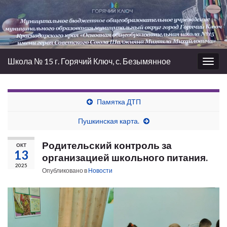
Школа № 15 г. Горячий Ключ, с. Безымянное
Вкл/
выкл
нави
Памятка ДТП
Пушкинская карта.
Родительский контроль за
ОКТ
13
организацией школьного питания.
2025
Опубликовано в
Новости