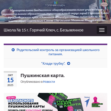
Школа № 15 г. Горячий Ключ, с. Безымянное
Вкл/
выкл
нави
Родительский контроль за организацией школьного
питания.
“Клади трубку”.
Пушкинская карта.
ОКТ
15
Опубликовано в
Новости
2025