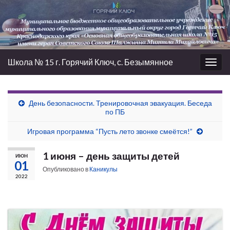
Школа № 15 г. Горячий Ключ, с. Безымянное
Вкл/
выкл
нави
День безопасности. Тренировочная эвакуация. Беседа
по ПБ
Игровая программа “Пусть лето звонке смеётся!”
1 июня – день защиты детей
ИЮН
01
Опубликовано в
Каникулы
2022